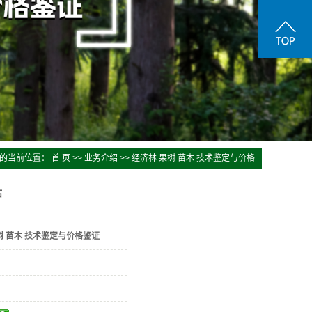
的当前位置：
首 页
>>
业务介绍
>>
经济林 果树 苗木 技术鉴定与价格
鉴证
估
树 苗木 技术鉴定与价格鉴证