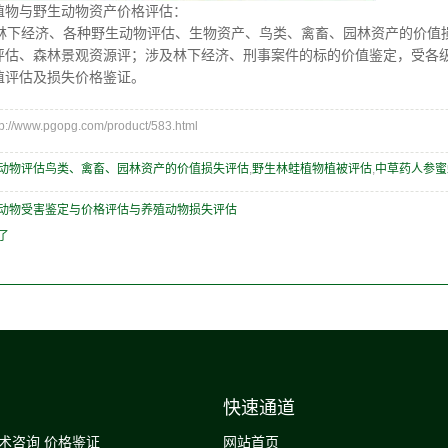
植物与野生动物资产价格评估：
下经济、各种野生动物评估、生物资产、鸟类、禽畜、园林资产的价值
评估、森林景观资源评；涉及林下经济、刑事案件的标的价值鉴定，受各
值评估及损失价格鉴证。
/www.pgopg.com/product/583.html
动物评估鸟类、禽畜、园林资产的价值损失评估
,
野生林蛙植物植被评估
,
中草药人参蜜
动物受害鉴定与价格评估与养殖动物损失评估
了
快速通道
技术咨询 价格鉴证
网站首页