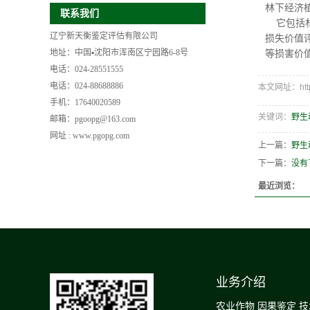
林下经济
联系我们
它包括林
辽宁新天衡鉴定评估有限公司
损失价值
地址：中国▪沈阳市浑南区宁园路6-8号
等损害价
电话：024-28551555
电话：024-88688886
本文网址：http:/
手机：17640020589
关键词：
野生
邮箱：pgoopg@163.com
网址 : www.pgopg.com
上一篇：
野生
下一篇：
没有
最近浏览：
业务介绍
农业作物 因果鉴定 