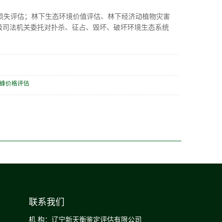
损失评估；林下生态环境价值评估、林下经济动植物灾害
级司法机关委托对扑杀、征占、毁坏、破坏环境生态系统
蜂价格评估
联系我们
机 构：辽宁新天衡鉴定评估有限公司