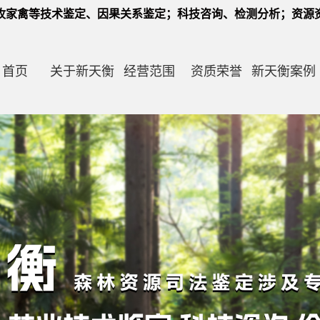
牧家禽等技术鉴定、因果关系鉴定；科技咨询、检测分析；资源
首页
关于新天衡
经营范围
资质荣誉
新天衡案例
农业作物 因果鉴定 技术咨询 价格鉴证
公司简介
森林资源 科技鉴定 技术咨询 损失鉴定
公司业绩
渔业资源 科技鉴定 技术咨询 损失鉴定
企业文化
畜牧动禽 宠物 科技鉴定 技术咨询鉴证
组织架构
经济林 果树 苗木 技术鉴定与价格鉴证
党建工作
招贤纳士（2024年）
风景园林 圃地花卉核查 技术鉴定 价格鉴定
生态环境损害 恢复 修复 费用鉴定
环境 耕地 林地 药材 检验 检测等 服务