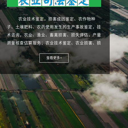
农业技术鉴定，损害成因鉴定
、
农作物种
子、土壤肥料、农药使用发生的生产事故鉴定，技
术咨询，农业、渔业、畜禽损害、损失评估，产量
测量核查估算服务；农业技术鉴定、农业损害、损
失产量评估、
损害成因鉴定
、
农作物、土肥、品
查看更多+
种、种子品质、农药、漂移损害鉴定与农业环境损
害鉴定、损害损失评估鉴证：
农业资源资产鉴定与评估的主要为农业〔种
植业〕 农作物、畜牧业、副业、林业、渔业(水产
业)五业的统称，包括农作物技术鉴定、土地耕地
破坏司法鉴定、价值及受灾核查损失评估；林业技
术鉴定咨询、价值及受灾损失核查评估；农业作物
病虫害鉴定、核查及价值评估；畜牧业损害技术鉴
价值及受灾损失评估；浮游生物价值及受灾损失鉴