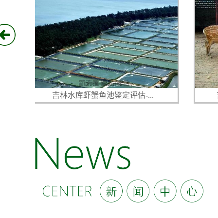
吉林水库虾蟹鱼池鉴定评估-...
吉林畜牧动物家