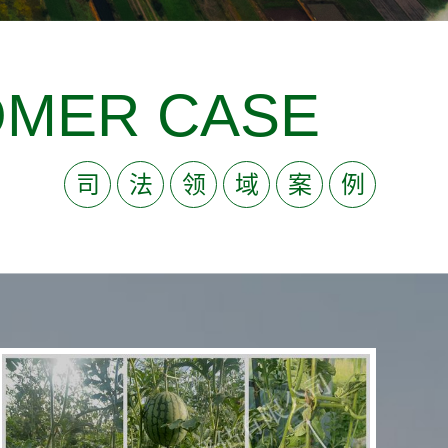
定评估；以及农业生产设施资产评估、损失价值评
估；农业作物耕地拆迁补偿价值评估；禽畜养殖价
值评估；粮油作物种苗评估；农产品鉴定评估；农
MER CASE
业制造机械设施价值评估；农林牧副渔资源价值评
估；青苗补偿药材价值评估；农作物种子、有机农
作物、农作物秸秆、饲料绿肥作物、经济农作物、
蔬菜园艺作物、农作物食品、农作物品种鉴定技术
司
法
领
域
案
例
咨询。野生动植物、农副加工产品技术鉴定与评估
服务等等。
欢迎咨询：024-28551555 17640020589（+微信）