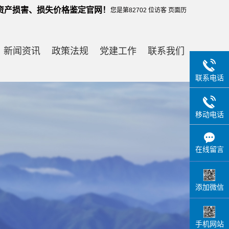
资产损害、损失价格鉴定官网！
您是第
82702
位访客
页面历
史浏览量
83357
次 。
新闻资讯
政策法规
党建工作
联系我们
网站地图
|
RSS
|
XML
|
您暂无新询盘信息！
联系电话
公司新闻
联系方式
行业新闻
在线留言
移动电话
技术知识
专家展示
在线留言
添加微信
手机网站