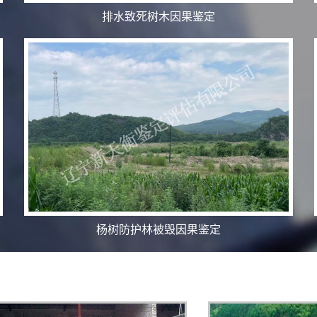
排水致死树木因果鉴定
杨树防护林被毁​因果鉴定