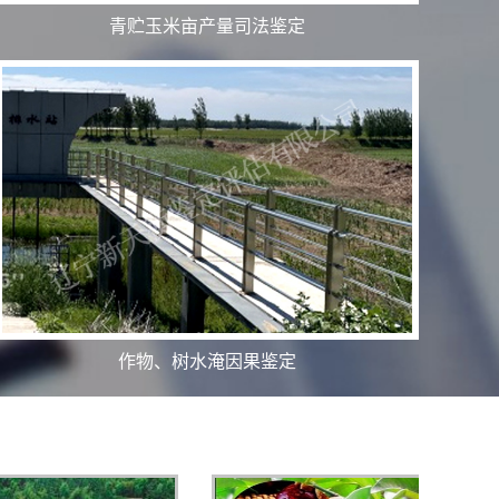
青贮玉米亩产量司法鉴定
作物、树水淹因果鉴定