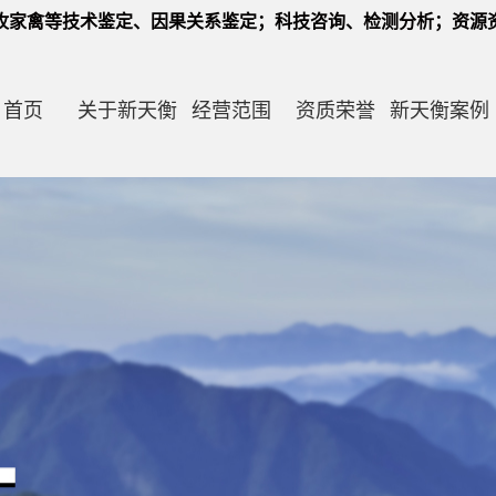
牧家禽等技术鉴定、因果关系鉴定；科技咨询、检测分析；资源
首页
关于新天衡
经营范围
资质荣誉
新天衡案例
吉林农业作物 因果鉴定 技术咨询 价格鉴证
公司简介
吉林森林资源 科技鉴定 技术咨询 损失鉴定
公司业绩
吉林渔业资源 科技鉴定 技术咨询 损失鉴定
企业文化
吉林畜牧动禽 宠物 科技鉴定 技术咨询鉴证
组织架构
吉林经济林 果树 苗木 技术鉴定与价格鉴证
党建工作
招贤纳士（2024年）
吉林风景园林 圃地花卉核查 技术鉴定 价格
吉林生态环境损害 恢复 修复 费用鉴定
鉴定
吉林环境 耕地 林地 药材 检验 检测等 服务